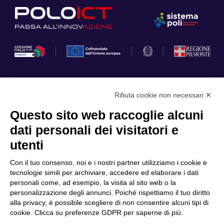
Rifiuta cookie non necessari ✕
Privacy Policy
Questo sito web raccoglie alcuni
Cookie Policy
dati personali dei visitatori e
Scopri il Polo
Servizi
utenti
Community
Progetti
Con il tuo consenso, noi e i nostri partner utilizziamo i cookie e
Partner
Finanziamenti e bandi
tecnologie simili per archiviare, accedere ed elaborare i dati
personali come, ad esempio, la visita al sito web o la
Internazionalizzazione
News & Eventi
personalizzazione degli annunci. Poiché rispettiamo il tuo diritto
Privacy
alla privacy, è possibile scegliere di non consentire alcuni tipi di
cookie. Clicca su preferenze GDPR per saperne di più.