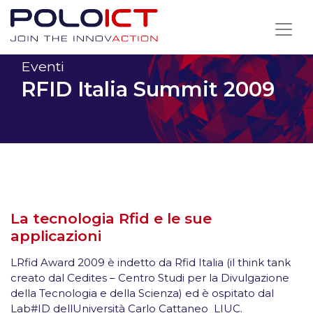
Skip
to
content
Eventi
RFID Italia Summit 2009
La tecnologia Rfid e le sue
applicazioni
LRfid Award 2009 è indetto da Rfid Italia (il think tank
creato dal Cedites – Centro Studi per la Divulgazione
della Tecnologia e della Scienza) ed è ospitato dal
Lab#ID dellUniversità Carlo Cattaneo  LIUC.