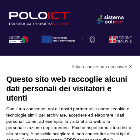
Rifiuta cookie non necessari ✕
Privacy Policy
Questo sito web raccoglie alcuni
Cookie Policy
dati personali dei visitatori e
Scopri il Polo
Servizi
utenti
Community
Progetti
Con il tuo consenso, noi e i nostri partner utilizziamo i cookie e
Partner
Finanziamenti e bandi
tecnologie simili per archiviare, accedere ed elaborare i dati
personali come, ad esempio, la visita al sito web o la
Internazionalizzazione
News & Eventi
personalizzazione degli annunci. Poiché rispettiamo il tuo diritto
Privacy
alla privacy, è possibile scegliere di non consentire alcuni tipi di