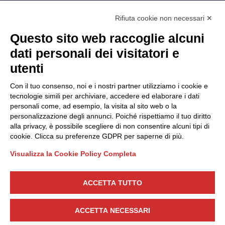
Rifiuta cookie non necessari ✕
Privacy Policy
Questo sito web raccoglie alcuni
Cookie Policy
dati personali dei visitatori e
Scopri il Polo
Servizi
utenti
Community
Progetti
Con il tuo consenso, noi e i nostri partner utilizziamo i cookie e
Partner
Finanziamenti e bandi
tecnologie simili per archiviare, accedere ed elaborare i dati
personali come, ad esempio, la visita al sito web o la
Internazionalizzazione
News & Eventi
personalizzazione degli annunci. Poiché rispettiamo il tuo diritto
Privacy
alla privacy, è possibile scegliere di non consentire alcuni tipi di
cookie. Clicca su preferenze GDPR per saperne di più.
Visualizza la Cookie Policy Completa
Seguici
ACCETTA TUTTO
CONTATTACI
ACCETTA NECESSARI