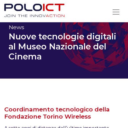
Skip
to
content
News
Nuove tecnologie digitali
al Museo Nazionale del
Cinema
Coordinamento tecnologico della
Fondazione Torino Wireless