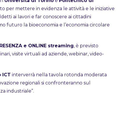
on
Università di Torino
e
Politecnico di
per mettere in evidenza le attività e le iniziative
detti ai lavori e far conoscere ai cittadini
o futuro la bioeconomia e l’economia circolare
RESENZA e ONLINE streaming
, è previsto
inari, visite virtuali ad aziende, webinar, video-
o ICT
interverrà nella tavola rotonda moderata
novazione regionali si confronteranno sul
za industriale”.