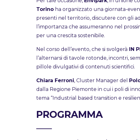
Per tale occasione,
Envipark
, in unione c
Torino
ha organizzato una giornata-evento 
presenti nel territorio, discutere con gli ad
l’importanza che assumeranno nel prossim
per una crescita sostenibile.
Nel corso dell’evento, che si svolgerà
IN P
l’alternarsi di tavole rotonde, incontri, sem
pillole divulgativi di contenuti scientifici.
Chiara Ferroni
, Cluster Manager del
Pol
dalla Regione Piemonte in cui i poli di in
tema “Industrial based transition e resilien
PROGRAMMA