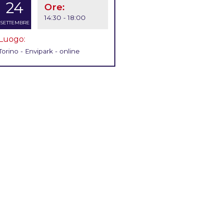
24
Ore:
14:30 - 18:00
SETTEMBRE
Luogo:
Torino - Envipark - online