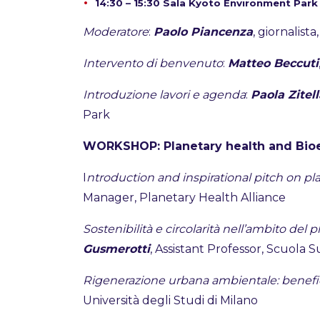
14:30 – 15:30 Sala Kyoto Environment Park
Moderatore
:
Paolo Piancenza
, giornalist
Intervento di benvenuto
:
Matteo Beccuti
Introduzione lavori e agenda
:
Paola Zitell
Park
WORKSHOP: Planetary health and Bi
I
ntroduction and inspirational pitch on pl
Manager, Planetary Health Alliance
Sostenibilità e circolarità nell’ambito del p
Gusmerotti
, Assistant Professor, Scuola 
Rigenerazione urbana ambientale: benefic
Università degli Studi di Milano