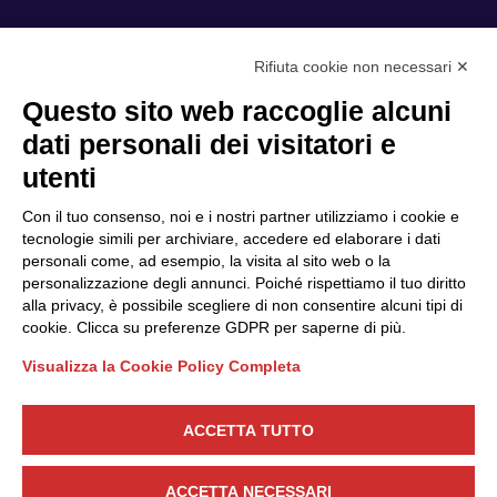
Rifiuta cookie non necessari ✕
Privacy Policy
Questo sito web raccoglie alcuni
Cookie Policy
dati personali dei visitatori e
Scopri il Polo
Servizi
utenti
Community
Progetti
Con il tuo consenso, noi e i nostri partner utilizziamo i cookie e
Partner
Finanziamenti e bandi
tecnologie simili per archiviare, accedere ed elaborare i dati
personali come, ad esempio, la visita al sito web o la
Internazionalizzazione
News & Eventi
personalizzazione degli annunci. Poiché rispettiamo il tuo diritto
Privacy
alla privacy, è possibile scegliere di non consentire alcuni tipi di
cookie. Clicca su preferenze GDPR per saperne di più.
Visualizza la Cookie Policy Completa
Seguici
ACCETTA TUTTO
CONTATTACI
ACCETTA NECESSARI