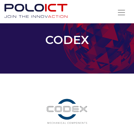
Skip
to
content
CODEX