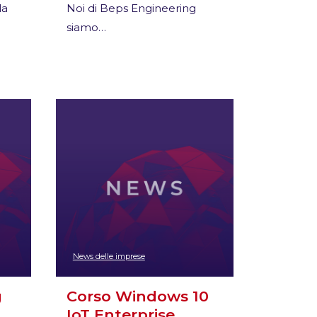
la
Noi di Beps Engineering
siamo…
News delle imprese
g
Corso Windows 10
IoT Enterprise…