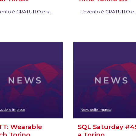
vento è GRATUITO e si…
L’evento è GRATUITO e
s delle imprese
News delle imprese
T: Wearable
SQL Saturday #4
ch Torino
a Torino