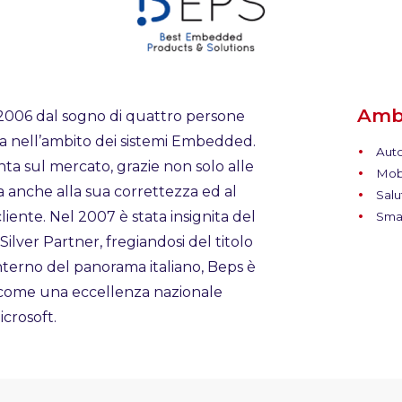
Ambi
2006 dal sogno di quattro persone
rdia nell’ambito dei sistemi Embedded.
Auto
inta sul mercato, grazie non solo alle
Mobi
anche alla sua correttezza ed al
Salu
liente. Nel 2007 è stata insignita del
Smar
ilver Partner, fregiandosi del titolo
interno del panorama italiano, Beps è
 come una eccellenza nazionale
crosoft.