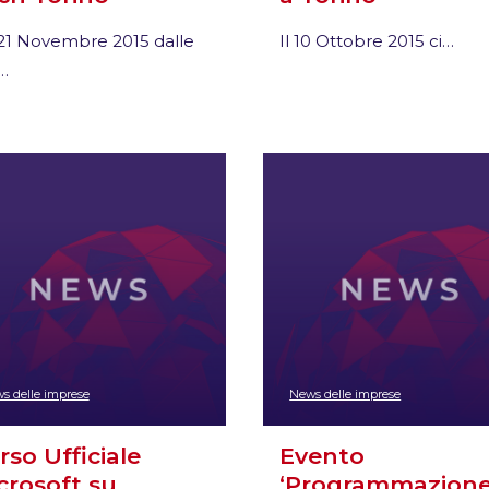
21 Novembre 2015 dalle
Il 10 Ottobre 2015 ci…
…
s delle imprese
News delle imprese
rso Ufficiale
Evento
crosoft su
‘Programmazion