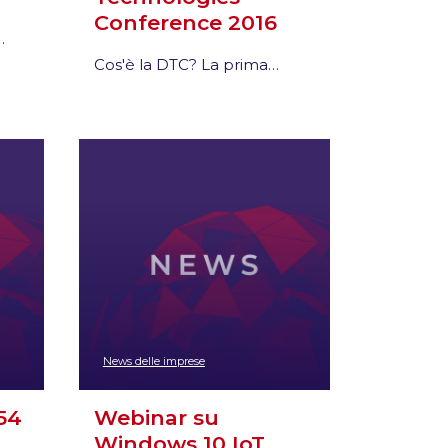
Conference 2016
…
Cos'è la DTC? La prima…
News delle imprese
54
Webinar su
Windows 10 IoT…