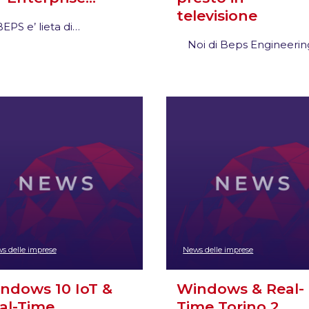
televisione
EPS e’ lieta di…
Noi di Beps Engineeri
s delle imprese
News delle imprese
ndows 10 IoT &
Windows & Real-
al-Time…
Time Torino 2…