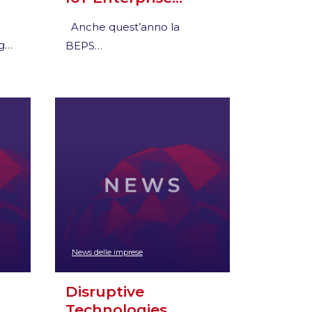
Anche quest’anno la
ng…
BEPS…
News delle imprese
Disruptive
Technologies