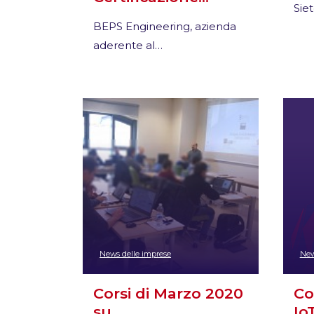
Siet
BEPS Engineering, azienda
aderente al…
News delle imprese
New
Corsi di Marzo 2020
Co
su…
Io