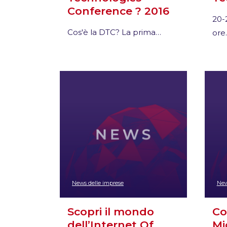
Conference ? 2016
20-
Cos'è la DTC? La prima…
ore
News delle imprese
New
Scopri il mondo
Co
dell’Internet Of…
Mi