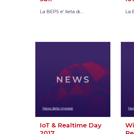
La BEPS e’ lieta di…
La B
News delle imprese
New
IoT & Realtime Day
Wi
2017…
Re