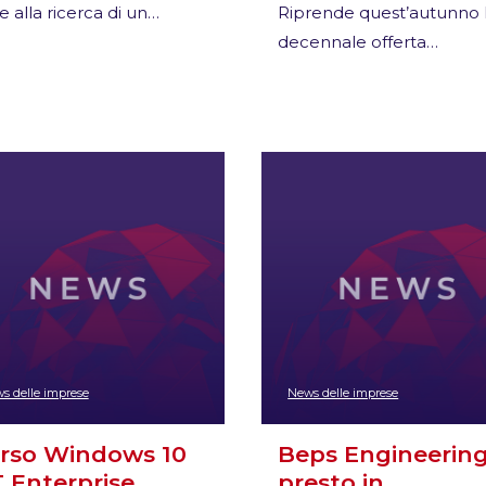
e alla ricerca di un…
Riprende quest’autunno 
decennale offerta…
s delle imprese
News delle imprese
rso Windows 10
Beps Engineerin
T Enterprise…
presto in