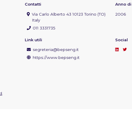
Contatti
Anno di
Via Carlo Alberto 43 10123 Torino (TO)
2006
Italy
011 3331735
Link utili
Social
segreteria@bepseng.it
https://www.bepseng.it
d
.