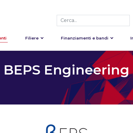
nti
Filiere
Finanziamenti e bandi
I
BEPS Engineering