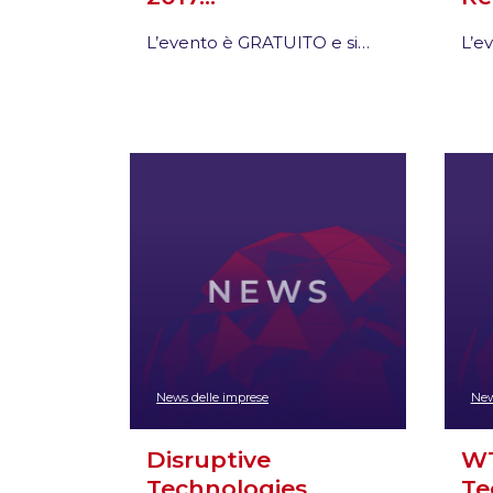
L’evento è GRATUITO e si…
L’e
News delle imprese
New
Disruptive
WT
Technologies
Te