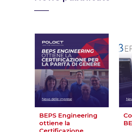
News delle imprese
New
BEPS Engineering
Co
ottiene la
BE
Certificazione…