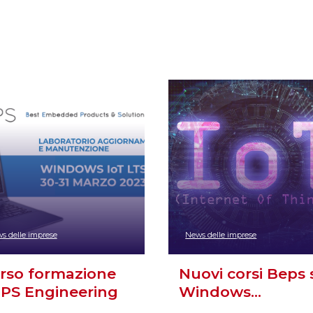
s delle imprese
News delle imprese
rso formazione
Nuovi corsi Beps 
PS Engineering
Windows…