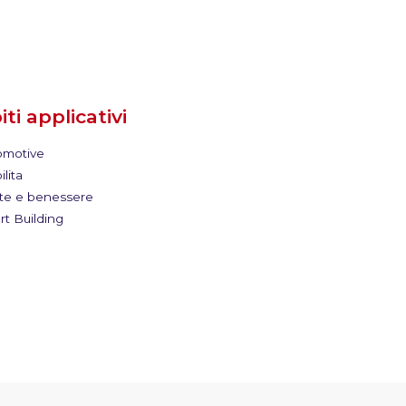
ti applicativi
motive
lita
te e benessere
t Building