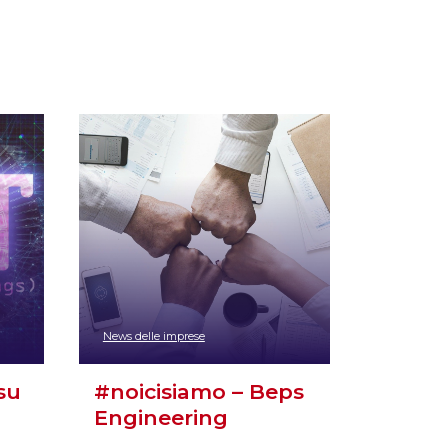
News delle imprese
su
#noicisiamo – Beps
Engineering