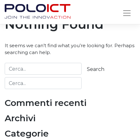
Skip
to
Nothing Found
content
It seems we can’t find what you’re looking for. Perhaps
searching can help.
Commenti recenti
Archivi
Categorie