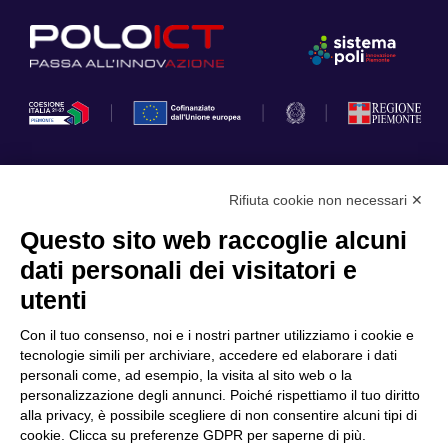
Rifiuta cookie non necessari ✕
Privacy Policy
Questo sito web raccoglie alcuni
Cookie Policy
dati personali dei visitatori e
Scopri il Polo
Servizi
utenti
Community
Progetti
Con il tuo consenso, noi e i nostri partner utilizziamo i cookie e
Partner
Finanziamenti e bandi
tecnologie simili per archiviare, accedere ed elaborare i dati
personali come, ad esempio, la visita al sito web o la
Internazionalizzazione
News & Eventi
personalizzazione degli annunci. Poiché rispettiamo il tuo diritto
Privacy
alla privacy, è possibile scegliere di non consentire alcuni tipi di
cookie. Clicca su preferenze GDPR per saperne di più.