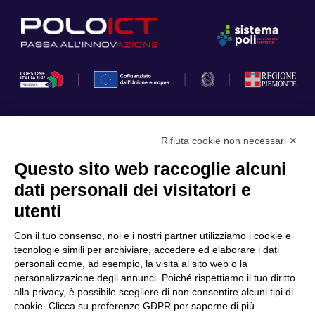
Rifiuta cookie non necessari ✕
Privacy Policy
Questo sito web raccoglie alcuni
Cookie Policy
dati personali dei visitatori e
Scopri il Polo
Servizi
utenti
Community
Progetti
Con il tuo consenso, noi e i nostri partner utilizziamo i cookie e
Partner
Finanziamenti e bandi
tecnologie simili per archiviare, accedere ed elaborare i dati
personali come, ad esempio, la visita al sito web o la
Internazionalizzazione
News & Eventi
personalizzazione degli annunci. Poiché rispettiamo il tuo diritto
Privacy
alla privacy, è possibile scegliere di non consentire alcuni tipi di
cookie. Clicca su preferenze GDPR per saperne di più.