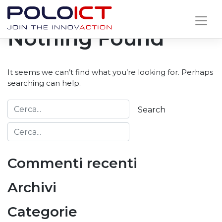
Skip
to
Nothing Found
content
It seems we can’t find what you’re looking for. Perhaps
searching can help.
Commenti recenti
Archivi
Categorie