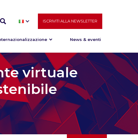
ISCRIVITI ALLA NEWSLETTER
nternazionalizzazione
News & eventi
nte virtuale
stenibile