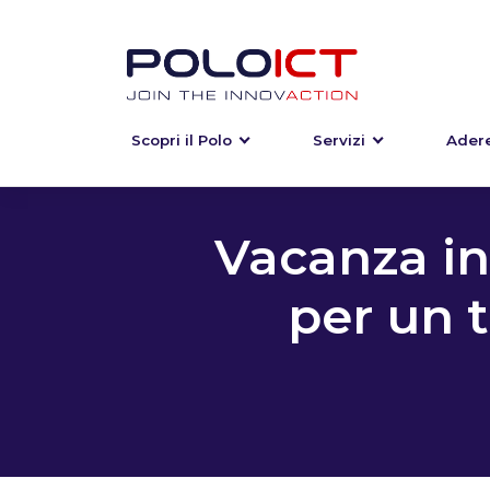
Scopri il Polo
Servizi
Adere
Skip
to
content
Vacanza int
per un t