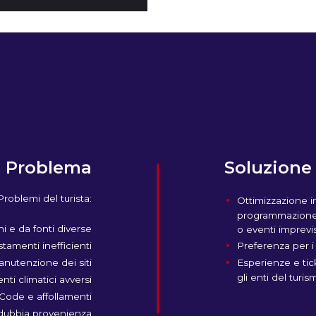
Problema
Soluzione
Problemi del turista:
Ottimizzazione i
programmazione a
i e da fonti diverse
o eventi imprevis
Preferenza per i 
stamenti inefficienti
Esperienze e tick
nutenzione dei siti
gli enti del turis
nti climatici avversi
Code e affollamenti
 dubbia provenienza