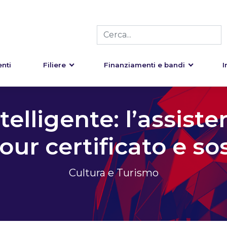
nti
Filiere
Finanziamenti e bandi
I
elligente: l’assiste
our certificato e so
Cultura e Turismo