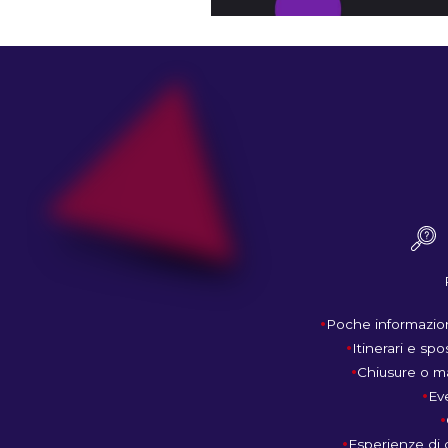
Poche informazion
Itinerari e spo
Chiusure o ma
Eve
Esperienze di