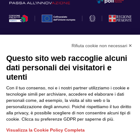
Rifiuta cookie non necessari ✕
Privacy Policy
Questo sito web raccoglie alcuni
Cookie Policy
dati personali dei visitatori e
Scopri il Polo
Servizi
utenti
Community
Progetti
Con il tuo consenso, noi e i nostri partner utilizziamo i cookie e
Partner
Finanziamenti e bandi
tecnologie simili per archiviare, accedere ed elaborare i dati
personali come, ad esempio, la visita al sito web o la
Internazionalizzazione
News & Eventi
personalizzazione degli annunci. Poiché rispettiamo il tuo diritto
Privacy
alla privacy, è possibile scegliere di non consentire alcuni tipi di
cookie. Clicca su preferenze GDPR per saperne di più.
Visualizza la Cookie Policy Completa
Seguici