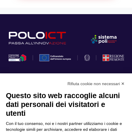
Rifiuta cookie non necessari ✕
Privacy Policy
Questo sito web raccoglie alcuni
Cookie Policy
dati personali dei visitatori e
Scopri il Polo
Servizi
utenti
Community
Progetti
Con il tuo consenso, noi e i nostri partner utilizziamo i cookie e
Partner
Finanziamenti e bandi
tecnologie simili per archiviare, accedere ed elaborare i dati