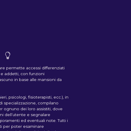
re permette accessi differenziati
e addetti, con funzioni
iascuno in base alle mansioni da
eri, psicologi, fisioterapisti, ecc.), in
 di specializzazione, compilano
r ognuno dei loro assistiti, dove
oni dell’utente e segnalare
ioramenti ed eventuali note. Tutti i
ati per poter esaminare