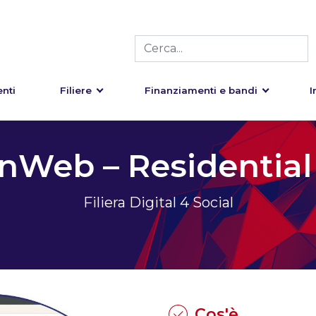
nti
Filiere
Finanziamenti e bandi
I
nWeb – Residential
Filiera Digital 4 Social
Cos'è