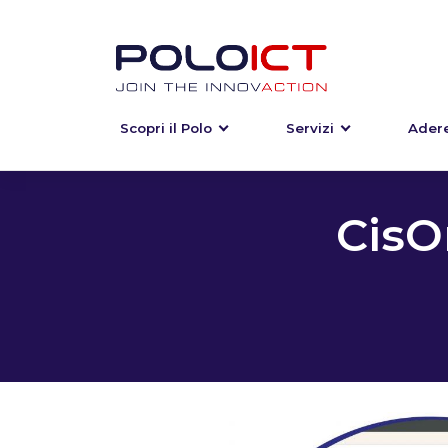
Scopri il Polo
Servizi
Adere
Skip
to
content
CisO