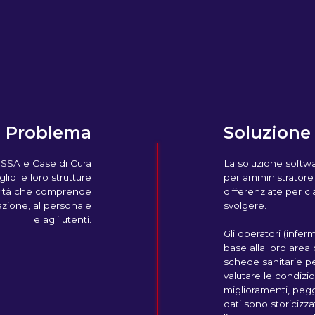
Problema
Soluzione
RSSA e Case di Cura
La soluzione softwa
lio le loro strutture
per amministratore 
ttività che comprende
differenziate per c
trazione, al personale
svolgere.
e agli utenti.
Gli operatori (infermi
base alla loro area
schede sanitarie pe
valutare le condizi
miglioramenti, pegg
dati sono storicizz