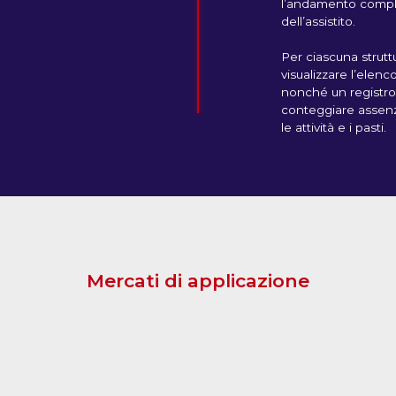
l’andamento comple
dell’assistito.
Per ciascuna strutt
visualizzare l’elenc
nonché un registro
conteggiare assenz
le attività e i pasti.
Mercati di applicazione