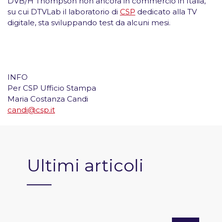
DVB/H
Thompson non ancora in commercio in Italia,
su cui
DTVLab
il laboratorio di
CSP
dedicato alla TV
digitale, sta sviluppando test da alcuni mesi.
INFO
Per CSP Ufficio Stampa
Maria Costanza Candi
candi@csp.it
Ultimi articoli