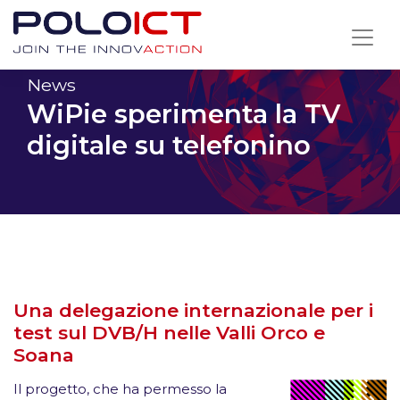
Skip
to
content
News
WiPie sperimenta la TV
digitale su telefonino
Una delegazione internazionale per i
test sul DVB/H nelle Valli Orco e
Soana
Il progetto, che ha permesso la