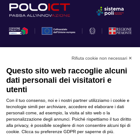
Rifiuta cookie non necessari ✕
Privacy Policy
Questo sito web raccoglie alcuni
Cookie Policy
dati personali dei visitatori e
Scopri il Polo
Servizi
utenti
Community
Progetti
Con il tuo consenso, noi e i nostri partner utilizziamo i cookie e
Partner
Finanziamenti e bandi
tecnologie simili per archiviare, accedere ed elaborare i dati
personali come, ad esempio, la visita al sito web o la
Internazionalizzazione
News & Eventi
personalizzazione degli annunci. Poiché rispettiamo il tuo diritto
Privacy
alla privacy, è possibile scegliere di non consentire alcuni tipi di
cookie. Clicca su preferenze GDPR per saperne di più.