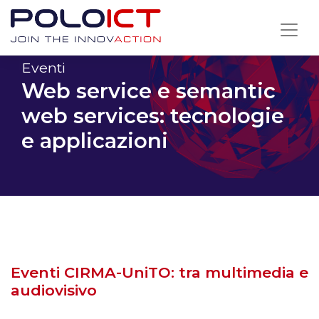
Skip
to
content
Eventi
Web service e semantic
web services: tecnologie
e applicazioni
Eventi CIRMA-UniTO: tra multimedia e
audiovisivo