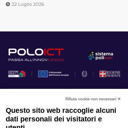
22 Luglio 2026
Rifiuta cookie non necessari ✕
Privacy Policy
Questo sito web raccoglie alcuni
Cookie Policy
dati personali dei visitatori e
Scopri il Polo
Servizi
utenti