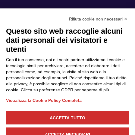
Rifiuta cookie non necessari ✕
Privacy Policy
Questo sito web raccoglie alcuni
Cookie Policy
dati personali dei visitatori e
Scopri il Polo
Servizi
utenti
Community
Progetti
Con il tuo consenso, noi e i nostri partner utilizziamo i cookie e
Partner
Finanziamenti e bandi
tecnologie simili per archiviare, accedere ed elaborare i dati
personali come, ad esempio, la visita al sito web o la
Internazionalizzazione
News & Eventi
personalizzazione degli annunci. Poiché rispettiamo il tuo diritto
Privacy
alla privacy, è possibile scegliere di non consentire alcuni tipi di
cookie. Clicca su preferenze GDPR per saperne di più.
Visualizza la Cookie Policy Completa
Seguici
ACCETTA TUTTO
CONTATTACI
ACCETTA NECESSARI