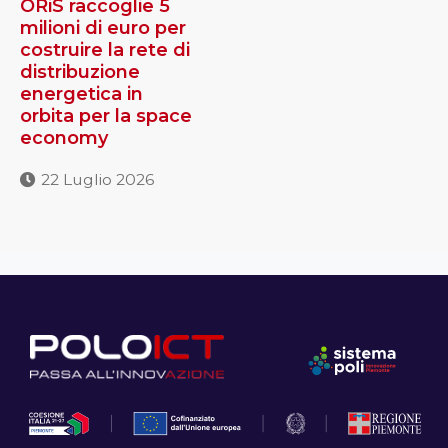
ORiS raccoglie 5
milioni di euro per
costruire la rete di
distribuzione
energetica in
orbita per la space
economy
22 Luglio 2026