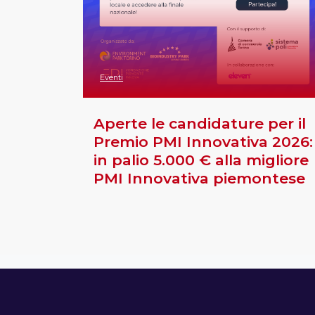
Eventi
Aperte le candidature per il
Premio PMI Innovativa 2026:
in palio 5.000 € alla migliore
PMI Innovativa piemontese