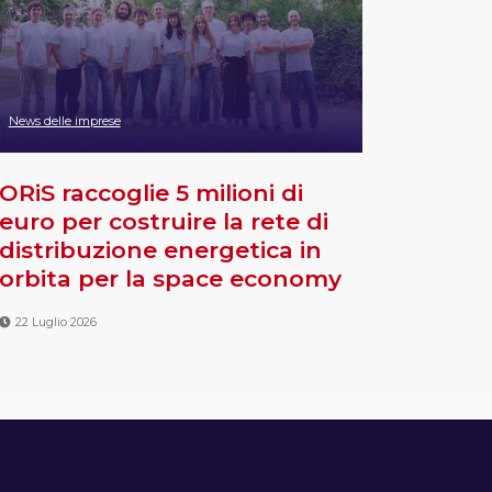
News delle imprese
ORiS raccoglie 5 milioni di
euro per costruire la rete di
distribuzione energetica in
orbita per la space economy
22 Luglio 2026