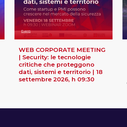
Eventi
WEB CORPORATE MEETING
| Security: le tecnologie
critiche che proteggono
dati, sistemi e territorio | 18
settembre 2026, h 09:30