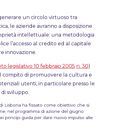
generare un circolo virtuoso tra
tica, le aziende avranno a disposizione
roprietà intellettuale: una metodologia
ce l’accesso al credito ed al capitale
re innovazione.
to legislativo 10 febbraio 2005
n. 30
)
i il compito di promuovere la cultura e
otenziali utenti, in particolare presso le
 di sviluppo.
 Lisbona ha fissato come obiettivo che si
zione; nel programma di azione del giugno
 principi guida per dare nuovo impulso alle