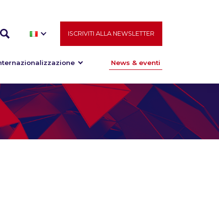
ISCRIVITI ALLA NEWSLETTER
nternazionalizzazione
News & eventi