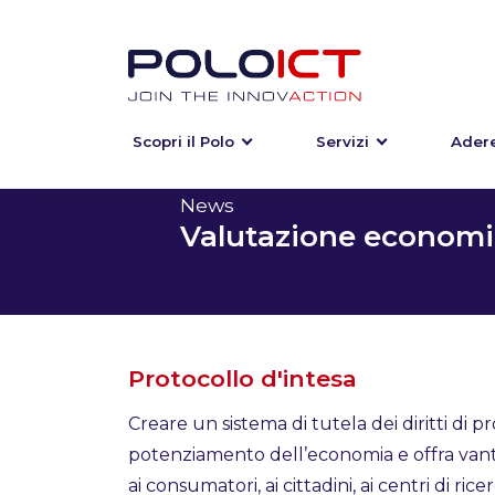
Scopri il Polo
Servizi
Adere
Skip
to
content
News
Valutazione economic
Protocollo d'intesa
Creare un sistema di tutela dei diritti di pr
potenziamento dell’economia e offra van
ai consumatori, ai cittadini, ai centri di ric