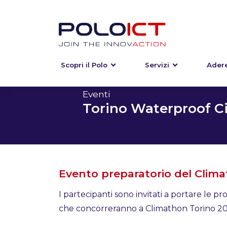
Scopri il Polo
Servizi
Adere
Skip
to
content
Eventi
Torino Waterproof Ci
Evento preparatorio del Clima
I partecipanti sono invitati a portare le p
che concorreranno a Climathon Torino 20