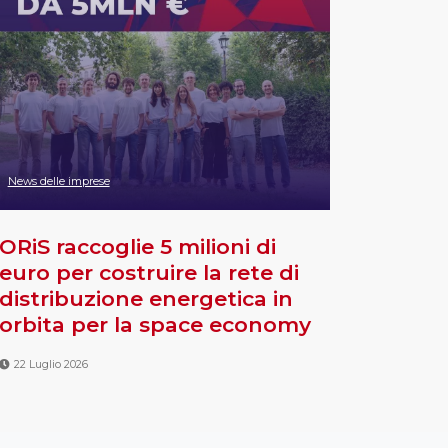
News delle imprese
ORiS raccoglie 5 milioni di
euro per costruire la rete di
distribuzione energetica in
orbita per la space economy
22 Luglio 2026