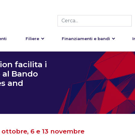
nti
Filiere
Finanziamenti e bandi
I
on facilita i
e al Bando
es and
23 ottobre, 6 e 13 novembre