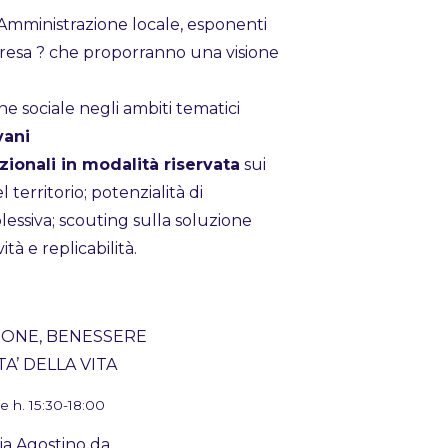
Amministrazione locale, esponenti
presa ? che proporranno una visione
one sociale negli ambiti tematici
vani
zionali in modalità riservata
sui
 territorio; potenzialità di
essiva; scouting sulla soluzione
ità e replicabilità.
IONE, BENESSERE
A’ DELLA VITA
 h. 15:30-18:00
ia Agostino da