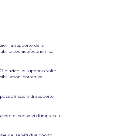
 azioni a supporto della
ttibilità tecnico/economica
2i3T e azioni di supporto volte
ibili azioni correttive
possibili azioni di supporto
favore di consorzi di imprese e
ne dei servizi di supporto;