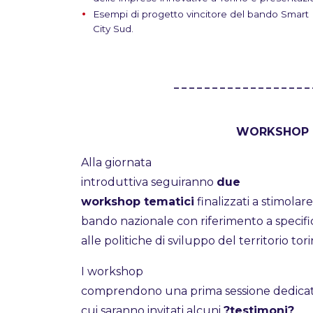
Esempi di progetto vincitore del bando Smart
City Sud.
_ _ _ _ _ _ _ _ _ _ _ _ _ _ _ _ _ _ 
WORKSHOP 
Alla giornata
introduttiva seguiranno
due
workshop tematici
finalizzati a stimolar
bando nazionale con riferimento a specifici 
alle politiche di sviluppo del territorio tor
I workshop
comprendono una prima sessione dedica
cui saranno invitati alcuni
?testimoni?