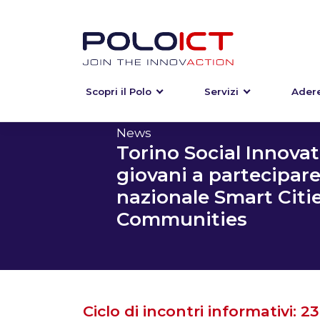
Scopri il Polo
Servizi
Adere
Skip
to
content
News
Torino Social Innovati
giovani a partecipar
nazionale Smart Citi
Communities
Ciclo di incontri informativi: 