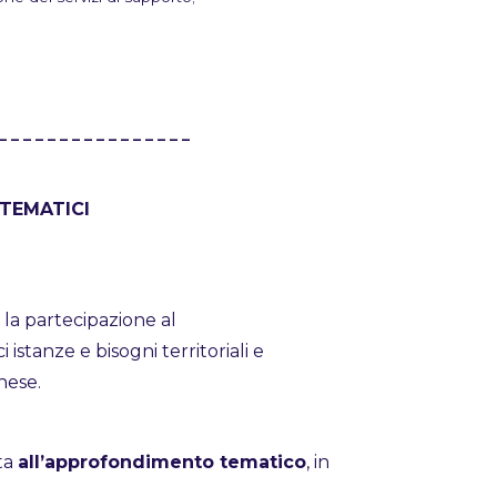
_ _ _ _ _ _ _ _ _ _ _ _ _ _ _ _
TEMATICI
e la partecipazione al
istanze e bisogni territoriali e
inese.
ta
all’approfondimento tematico
, in