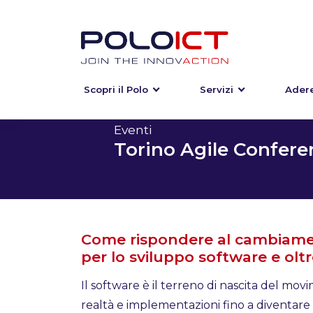
Scopri il Polo
Servizi
Adere
Skip
to
content
Eventi
Torino Agile Confere
Come rispondere al cambiamen
per lo sviluppo software e olt
Il software è il terreno di nascita del mov
realtà e implementazioni fino a diventare