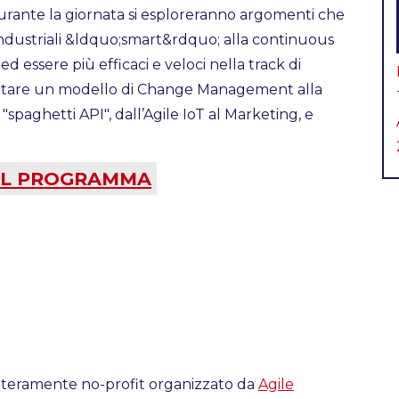
urante la giornata si esploreranno argomenti che
industriali &ldquo;smart&rdquo; alla continuous
 essere più efficaci e veloci nella track di
dottare un modello di Change Management alla
"spaghetti API", dall’Agile IoT al Marketing, e
 IL PROGRAMMA
nteramente no-profit organizzato da
Agile