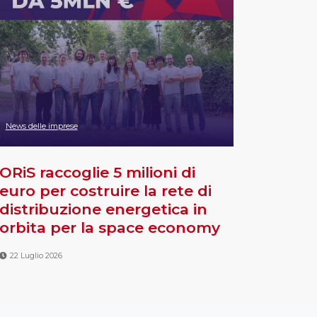
News delle imprese
ORiS raccoglie 5 milioni di
euro per costruire la rete di
distribuzione energetica in
orbita per la space economy
22 Luglio 2026