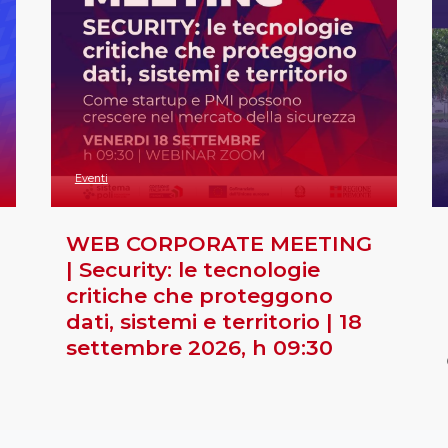
Eventi
WEB CORPORATE MEETING
| Security: le tecnologie
critiche che proteggono
dati, sistemi e territorio | 18
settembre 2026, h 09:30