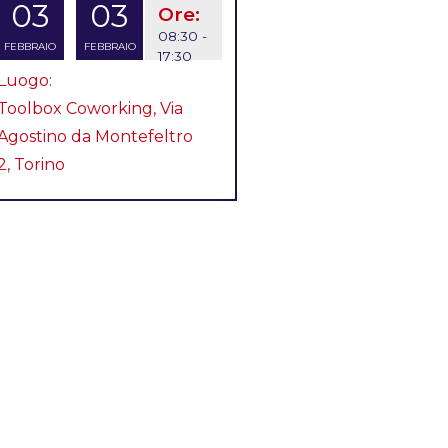
03
03
Ore:
08:30 -
FEBBRAIO
FEBBRAIO
17:30
Luogo:
Toolbox Coworking, Via
Agostino da Montefeltro
2, Torino