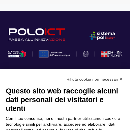
Rifiuta cookie non necessari ✕
Privacy Policy
Questo sito web raccoglie alcuni
Cookie Policy
dati personali dei visitatori e
Scopri il Polo
Servizi
utenti
Community
Progetti
Con il tuo consenso, noi e i nostri partner utilizziamo i cookie e
Partner
Finanziamenti e bandi
tecnologie simili per archiviare, accedere ed elaborare i dati