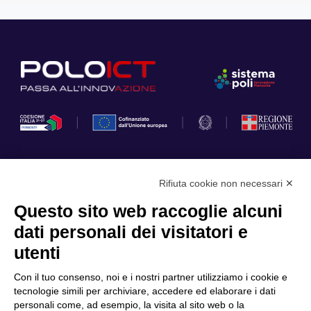
Rifiuta cookie non necessari ✕
Privacy Policy
Questo sito web raccoglie alcuni
Cookie Policy
dati personali dei visitatori e
Scopri il Polo
Servizi
utenti
Community
Progetti
Con il tuo consenso, noi e i nostri partner utilizziamo i cookie e
Partner
Finanziamenti e bandi
tecnologie simili per archiviare, accedere ed elaborare i dati
personali come, ad esempio, la visita al sito web o la
Internazionalizzazione
News & Eventi