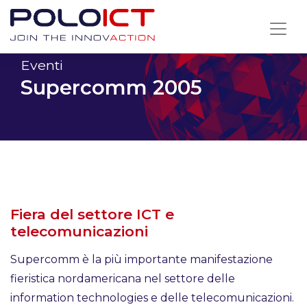
Skip
to
content
Eventi
Supercomm 2005
Fiera del settore ICT e
telecomunicazioni
Supercomm è la più importante manifestazione
fieristica nordamericana nel settore delle
information technologies e delle telecomunicazioni.