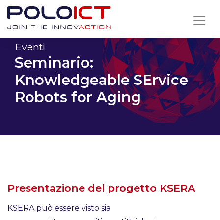
Skip
to
content
Eventi
Seminario:
Knowledgeable SErvice
Robots for Aging
Presentazione del progetto KSERA
KSERA può essere visto sia