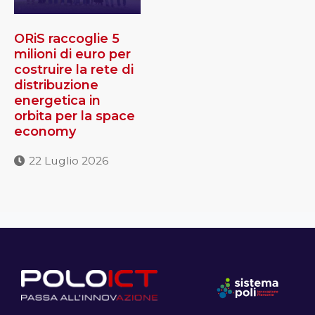
ORiS raccoglie 5
milioni di euro per
costruire la rete di
distribuzione
energetica in
orbita per la space
economy
22 Luglio 2026