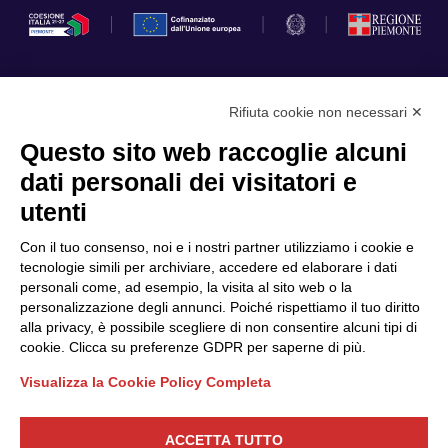
Rifiuta cookie non necessari ✕
Privacy Policy
Questo sito web raccoglie alcuni
Cookie Policy
dati personali dei visitatori e
Scopri il Polo
Servizi
utenti
Community
Progetti
Con il tuo consenso, noi e i nostri partner utilizziamo i cookie e
Partner
Finanziamenti e bandi
tecnologie simili per archiviare, accedere ed elaborare i dati
personali come, ad esempio, la visita al sito web o la
Internazionalizzazione
News & Eventi
personalizzazione degli annunci. Poiché rispettiamo il tuo diritto
Privacy
alla privacy, è possibile scegliere di non consentire alcuni tipi di
cookie. Clicca su preferenze GDPR per saperne di più.
Visualizza la Cookie Policy Completa
Seguici
ACCETTA TUTTO