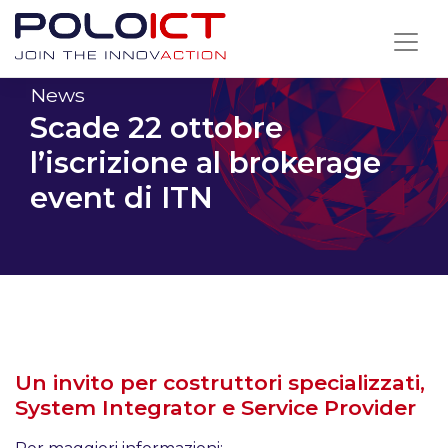
Skip
to
content
News
Scade 22 ottobre
l’iscrizione al brokerage
event di ITN
Un invito per costruttori specializzati,
System Integrator e Service Provider