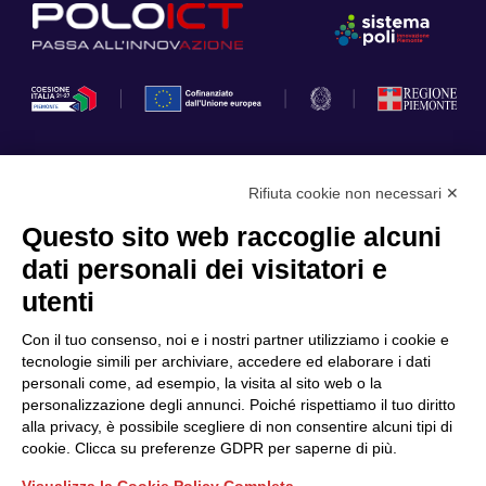
Rifiuta cookie non necessari ✕
Privacy Policy
Questo sito web raccoglie alcuni
Cookie Policy
dati personali dei visitatori e
Scopri il Polo
Servizi
utenti
Community
Progetti
Con il tuo consenso, noi e i nostri partner utilizziamo i cookie e
Partner
Finanziamenti e bandi
tecnologie simili per archiviare, accedere ed elaborare i dati
personali come, ad esempio, la visita al sito web o la
Internazionalizzazione
News & Eventi
personalizzazione degli annunci. Poiché rispettiamo il tuo diritto
Privacy
alla privacy, è possibile scegliere di non consentire alcuni tipi di
cookie. Clicca su preferenze GDPR per saperne di più.