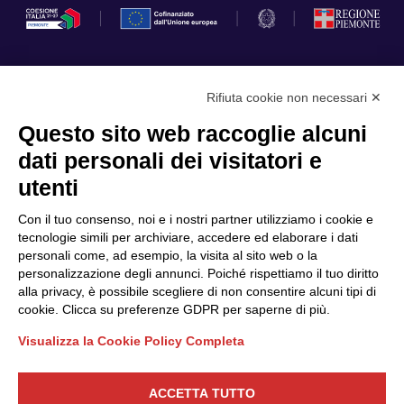
Rifiuta cookie non necessari ✕
Privacy Policy
Questo sito web raccoglie alcuni
Cookie Policy
dati personali dei visitatori e
Scopri il Polo
Servizi
utenti
Community
Progetti
Con il tuo consenso, noi e i nostri partner utilizziamo i cookie e
Partner
Finanziamenti e bandi
tecnologie simili per archiviare, accedere ed elaborare i dati
personali come, ad esempio, la visita al sito web o la
Internazionalizzazione
News & Eventi
personalizzazione degli annunci. Poiché rispettiamo il tuo diritto
Privacy
alla privacy, è possibile scegliere di non consentire alcuni tipi di
cookie. Clicca su preferenze GDPR per saperne di più.
Visualizza la Cookie Policy Completa
Seguici
ACCETTA TUTTO
CONTATTACI