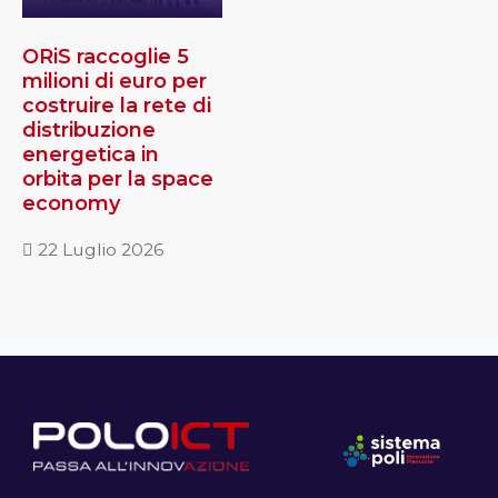
ORiS raccoglie 5
milioni di euro per
costruire la rete di
distribuzione
energetica in
orbita per la space
economy
22 Luglio 2026