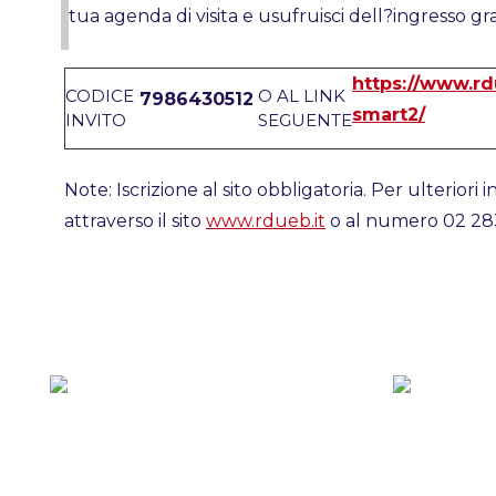
tua agenda di visita e usufruisci dell?ingresso gr
https://www.rdu
CODICE
O AL LINK
7986430512
smart2/
INVITO
SEGUENTE
Note: Iscrizione al sito obbligatoria. Per ulteriori in
attraverso il sito
www.rdueb.it
o al numero 02 283