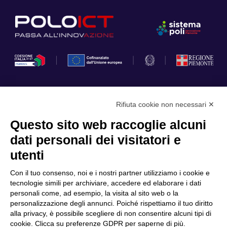
Rifiuta cookie non necessari ✕
Privacy Policy
Questo sito web raccoglie alcuni
Cookie Policy
dati personali dei visitatori e
Scopri il Polo
Servizi
utenti
Community
Progetti
Con il tuo consenso, noi e i nostri partner utilizziamo i cookie e
Partner
Finanziamenti e bandi
tecnologie simili per archiviare, accedere ed elaborare i dati
personali come, ad esempio, la visita al sito web o la
Internazionalizzazione
News & Eventi
personalizzazione degli annunci. Poiché rispettiamo il tuo diritto
Privacy
alla privacy, è possibile scegliere di non consentire alcuni tipi di
cookie. Clicca su preferenze GDPR per saperne di più.