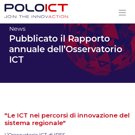
Skip
to
content
News
Pubblicato il Rapporto
annuale dell’Osservatorio
ICT
"Le ICT nei percorsi di innovazione del
sistema regionale"