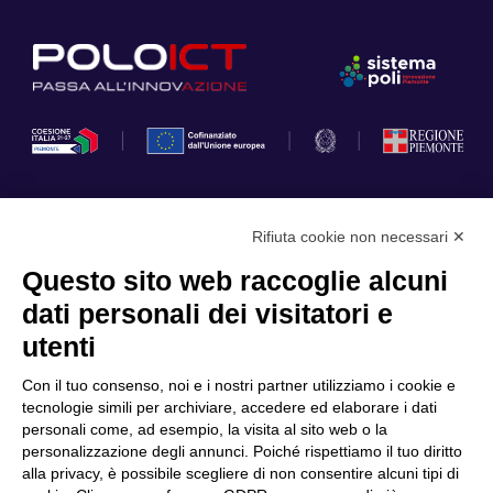
Rifiuta cookie non necessari ✕
Privacy Policy
Questo sito web raccoglie alcuni
Cookie Policy
dati personali dei visitatori e
Scopri il Polo
Servizi
utenti
Community
Progetti
Con il tuo consenso, noi e i nostri partner utilizziamo i cookie e
Partner
Finanziamenti e bandi
tecnologie simili per archiviare, accedere ed elaborare i dati
personali come, ad esempio, la visita al sito web o la
Internazionalizzazione
News & Eventi
personalizzazione degli annunci. Poiché rispettiamo il tuo diritto
Privacy
alla privacy, è possibile scegliere di non consentire alcuni tipi di