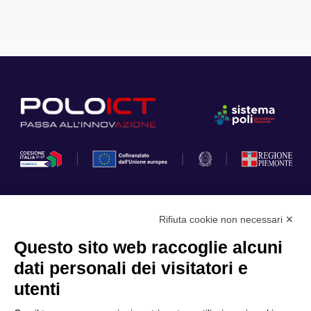
Rifiuta cookie non necessari ✕
Privacy Policy
Questo sito web raccoglie alcuni
Cookie Policy
dati personali dei visitatori e
Scopri il Polo
Servizi
utenti
Community
Progetti