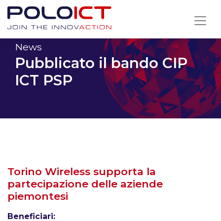
Skip
to
content
News
Pubblicato il bando CIP
ICT PSP
Torino Wireless supporta la
partecipazione delle aziende
piemontesi
Beneficiari: