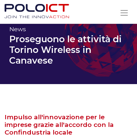
Skip
to
content
News
Proseguono le attività di
Torino Wireless in
Canavese
Impulso all'innovazione per le
imprese grazie all'accordo con la
Confindustria locale