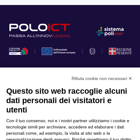
Rifiuta cookie non necessari ✕
Privacy Policy
Questo sito web raccoglie alcuni
Cookie Policy
dati personali dei visitatori e
Scopri il Polo
Servizi
utenti
Community
Progetti
Con il tuo consenso, noi e i nostri partner utilizziamo i cookie e
Partner
Finanziamenti e bandi
tecnologie simili per archiviare, accedere ed elaborare i dati
personali come, ad esempio, la visita al sito web o la
Internazionalizzazione
News & Eventi
personalizzazione degli annunci. Poiché rispettiamo il tuo diritto