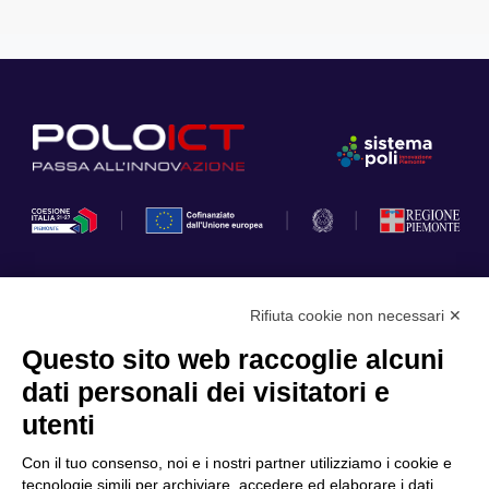
Rifiuta cookie non necessari ✕
Privacy Policy
Questo sito web raccoglie alcuni
Cookie Policy
dati personali dei visitatori e
Scopri il Polo
Servizi
utenti
Community
Progetti
Con il tuo consenso, noi e i nostri partner utilizziamo i cookie e
Partner
Finanziamenti e bandi
tecnologie simili per archiviare, accedere ed elaborare i dati