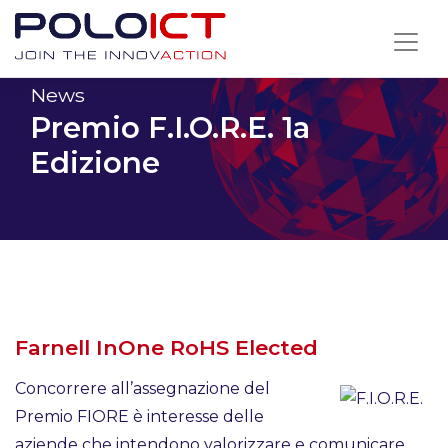
Skip
to
content
News
Premio F.I.O.R.E. 1a
Edizione
Farnell InOne RoHS Elected
Concorrere all’assegnazione del
Premio FIORE è interesse delle
aziende che intendono valorizzare e comunicare