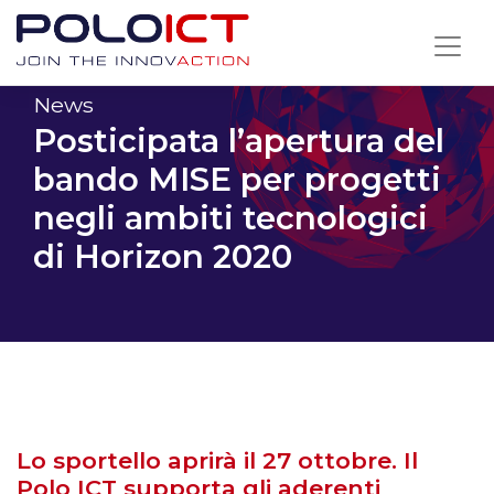
Skip
to
content
News
Posticipata l’apertura del
bando MISE per progetti
negli ambiti tecnologici
di Horizon 2020
Lo sportello aprirà il 27 ottobre. Il
Polo ICT supporta gli aderenti