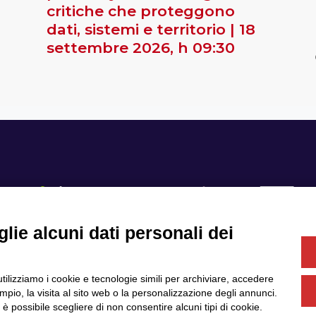
critiche che proteggono
dati, sistemi e territorio | 18
settembre 2026, h 09:30
lie alcuni dati personali dei
Se
utilizziamo i cookie e tecnologie simili per archiviare, accedere
Servizi
Community
pio, la visita al sito web o la personalizzazione degli annunci.
Partner
Finanziamenti e bandi
, è possibile scegliere di non consentire alcuni tipi di cookie.
News & Eventi
Privacy