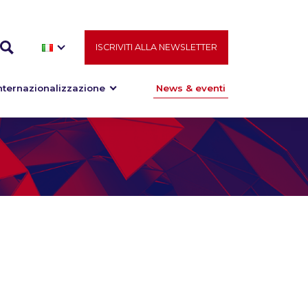
ISCRIVITI ALLA NEWSLETTER
nternazionalizzazione
News & eventi