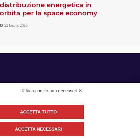
distribuzione energetica in
orbita per la space economy
22 Luglio 2026
Rifiuta cookie non necessari ✕
ACCETTA TUTTO
guici
ACCETTA NECESSARI
CONTATTACI