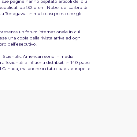
e sue pagine hanno ospitato articoli dei più
 pubblicati da 132
premi Nobel
del calibro di
suu Tonegawa, in molti casi prima che gli
presenta un forum internazionale in cui
se una copia della rivista arriva ad ogni
o dell’esecutivo.
di Scientific American sono in media
ri affezionati e influenti
distribuiti in
140 paesi
nel Canada, ma anche in tutti i paesi europei e