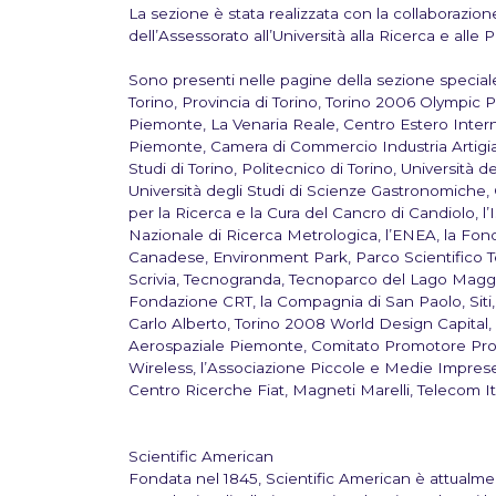
La sezione è stata realizzata con la collaborazion
dell’Assessorato all’Università alla Ricerca e alle 
Sono presenti nelle pagine della sezione special
Torino, Provincia di Torino, Torino 2006 Olympic 
Piemonte, La Venaria Reale, Centro Estero Inte
Piemonte, Camera di Commercio Industria Artigiana
Studi di Torino, Politecnico di Torino, Universit
Università degli Studi di Scienze Gastronomiche, C
per la Ricerca e la Cura del Cancro di Candiolo, l’I
Nazionale di Ricerca Metrologica, l’ENEA, la Fon
Canadese, Environment Park, Parco Scientifico Te
Scrivia, Tecnogranda, Tecnoparco del Lago Maggio
Fondazione CRT, la Compagnia di San Paolo, Siti, l
Carlo Alberto, Torino 2008 World Design Capital,
Aerospaziale Piemonte, Comitato Promotore Pro
Wireless
, l’Associazione Piccole e Medie Imprese 
Centro Ricerche Fiat, Magneti Marelli, Telecom It
Scientific American
Fondata nel 1845, Scientific American è attualm