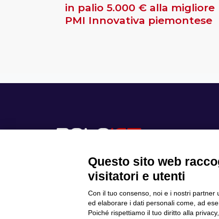
in palio 5.000 € alla migliore
PMI Innovativa piemontese
Questo sito web raccog
visitatori e utenti
Con il tuo consenso, noi e i nostri partner 
Scopri il Polo
ed elaborare i dati personali come, ad esem
Privacy Policy
Progetti
Poiché rispettiamo il tuo diritto alla privacy
Cookie Policy
Internazionalizzazione