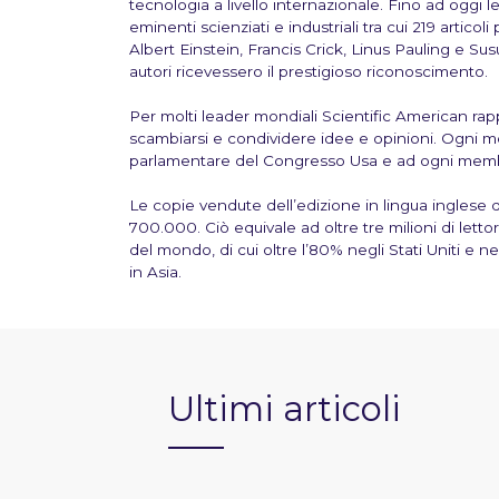
tecnologia a livello internazionale
. Fino ad oggi l
eminenti scienziati e industriali tra cui 219 articoli
Albert Einstein, Francis Crick, Linus Pauling e Su
autori ricevessero il prestigioso riconoscimento.
Per molti
leader mondiali
Scientific American rap
scambiarsi e condividere idee e opinioni. Ogni me
parlamentare del Congresso Usa e ad ogni membr
Le copie vendute dell’edizione in lingua inglese 
700.000. Ciò equivale ad oltre
tre milioni di letto
del mondo
, di cui oltre l’80% negli Stati Uniti e 
in Asia.
Ultimi articoli