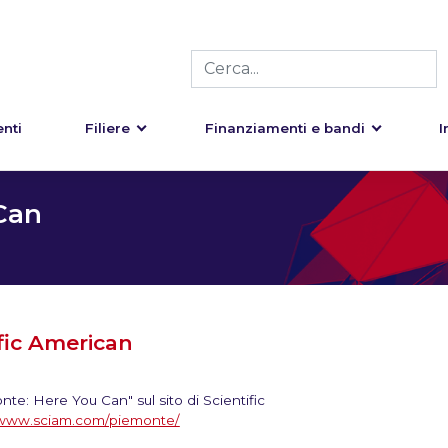
nti
Filiere
Finanziamenti e bandi
I
Can
fic American
nte: Here You Can" sul sito di Scientific
www.sciam.com/piemonte/