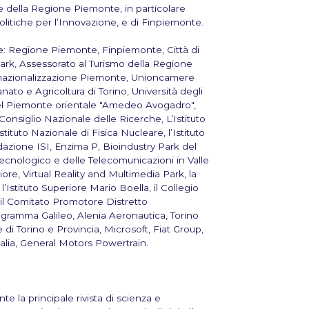
e della
Regione Piemonte
, in particolare
Politiche per l’Innovazione, e di
Finpiemonte
.
e: Regione Piemonte, Finpiemonte, Città di
Park, Assessorato al Turismo della Regione
rnazionalizzazione Piemonte, Unioncamere
to e Agricoltura di Torino, Università degli
à del Piemonte orientale "Amedeo Avogadro",
onsiglio Nazionale delle Ricerche, L’Istituto
stituto Nazionale di Fisica Nucleare, l’Istituto
dazione ISI, Enzima P, Bioindustry Park del
cnologico e delle Telecomunicazioni in Valle
re, Virtual Reality and Multimedia Park, la
’Istituto Superiore Mario Boella, il Collegio
 il Comitato Promotore Distretto
gramma Galileo, Alenia Aeronautica,
Torino
di Torino e Provincia, Microsoft, Fiat Group,
alia, General Motors Powertrain.
ente
la principale rivista di scienza e