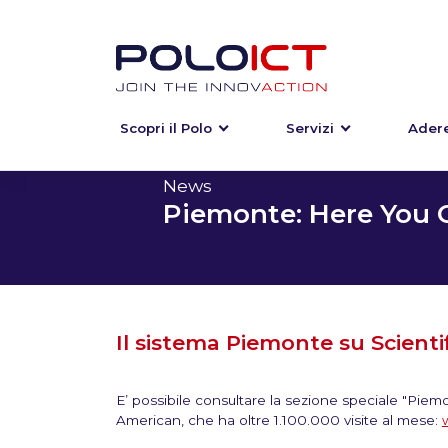
Scopri il Polo
Servizi
Adere
Skip
to
content
News
Piemonte: Here You 
Il sistema Piemonte su Scienti
E’ possibile consultare la sezione speciale "Piemo
American, che ha oltre 1.100.000 visite al mese: