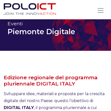
Skip
to
content
Eventi
Piemonte Digitale
Edizione regionale del programma
pluriennale DIGITAL ITALY
Sviluppare idee, materiali e proposte per la crescita
digitale del nostro Paese: questo l’obiettivo di
DIGITAL ITALY
, il programma pluriennale a cui