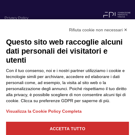
Privacy Policy
Cookie Policy
Rifiuta cookie non necessari ✕
Questo sito web raccoglie alcuni
Scopri il Polo
Servizi
dati personali dei visitatori e
Community
Progetti
utenti
Partner
Finanziamenti e bandi
Internazionalizzazione
News & Eventi
Con il tuo consenso, noi e i nostri partner utilizziamo i cookie e
tecnologie simili per archiviare, accedere ed elaborare i dati
Privacy
personali come, ad esempio, la visita al sito web o la
personalizzazione degli annunci. Poiché rispettiamo il tuo diritto
alla privacy, è possibile scegliere di non consentire alcuni tipi di
Seguici
cookie. Clicca su preferenze GDPR per saperne di più.
Visualizza la Cookie Policy Completa
CONTATTACI
ACCETTA TUTTO