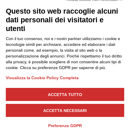
Privacy Policy
Questo sito web raccoglie alcuni
Cookie Policy
dati personali dei visitatori e
Scopri il Polo
Servizi
utenti
Community
Progetti
Con il tuo consenso, noi e i nostri partner utilizziamo i cookie e
Partner
Finanziamenti e bandi
tecnologie simili per archiviare, accedere ed elaborare i dati
personali come, ad esempio, la visita al sito web o la
Internazionalizzazione
News & Eventi
personalizzazione degli annunci. Poiché rispettiamo il tuo diritto
Privacy
alla privacy, è possibile scegliere di non consentire alcuni tipi di
cookie. Clicca su preferenze GDPR per saperne di più.
Visualizza la Cookie Policy Completa
Seguici
ACCETTA TUTTO
CONTATTACI
ACCETTA NECESSARI
Preferenze GDPR
DESIGN
T E M B O