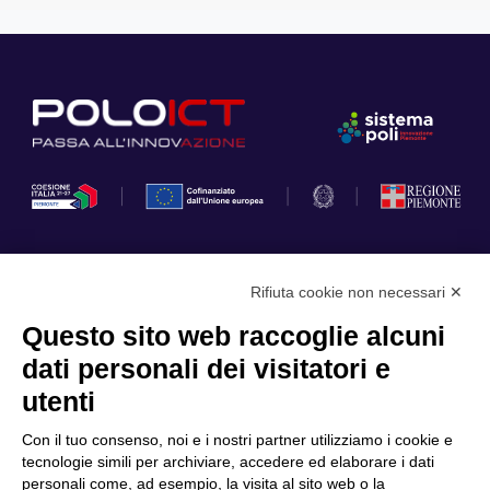
Rifiuta cookie non necessari ✕
Privacy Policy
Questo sito web raccoglie alcuni
Cookie Policy
dati personali dei visitatori e
Scopri il Polo
Servizi
utenti
Community
Progetti
Con il tuo consenso, noi e i nostri partner utilizziamo i cookie e
Partner
Finanziamenti e bandi
tecnologie simili per archiviare, accedere ed elaborare i dati
personali come, ad esempio, la visita al sito web o la