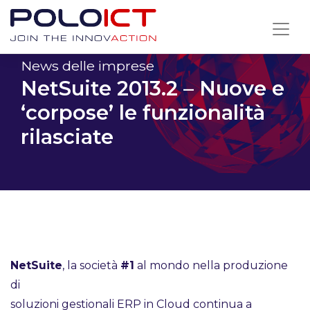
Skip
to
content
News delle imprese
NetSuite 2013.2 – Nuove e
‘corpose’ le funzionalità
rilasciate
NetSuite
, la società
#1
al mondo nella produzione
di
soluzioni gestionali ERP in Cloud continua a