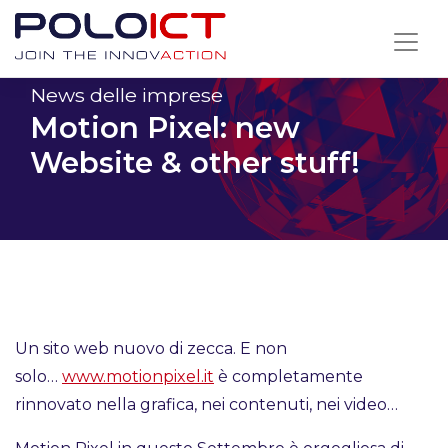
Skip
to
content
News delle imprese
Motion Pixel: new
Website & other stuff!
Un sito web nuovo di zecca. E non
solo…
www.motionpixel.it
è completamente
rinnovato nella grafica, nei contenuti, nei video…