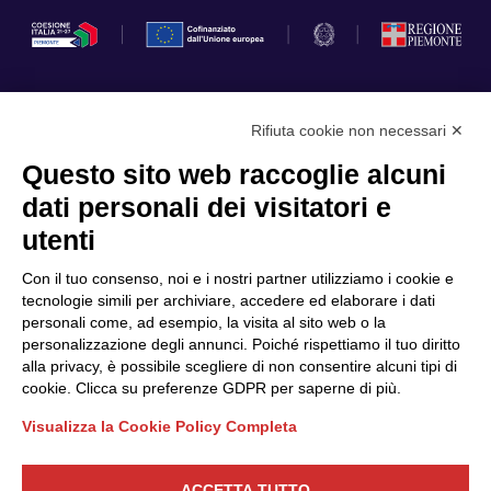
Rifiuta cookie non necessari ✕
Privacy Policy
Questo sito web raccoglie alcuni
Cookie Policy
dati personali dei visitatori e
Scopri il Polo
Servizi
utenti
Community
Progetti
Con il tuo consenso, noi e i nostri partner utilizziamo i cookie e
Partner
Finanziamenti e bandi
tecnologie simili per archiviare, accedere ed elaborare i dati
personali come, ad esempio, la visita al sito web o la
Internazionalizzazione
News & Eventi
personalizzazione degli annunci. Poiché rispettiamo il tuo diritto
Privacy
alla privacy, è possibile scegliere di non consentire alcuni tipi di
cookie. Clicca su preferenze GDPR per saperne di più.
Visualizza la Cookie Policy Completa
Seguici
ACCETTA TUTTO