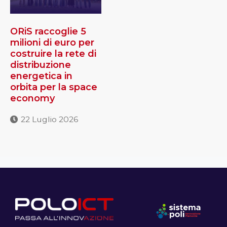
ORiS raccoglie 5
milioni di euro per
costruire la rete di
distribuzione
energetica in
orbita per la space
economy
22 Luglio 2026