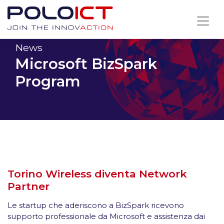
Skip
to
content
News
Microsoft BizSpark
Program
Torino Wireless diventa Network
Partner
Le startup che aderiscono a BizSpark ricevono
supporto professionale da Microsoft
e assistenza dai