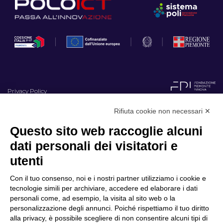
Privacy Policy
Cookie Policy
Rifiuta cookie non necessari ✕
Questo sito web raccoglie alcuni
Scopri il Polo
Servizi
dati personali dei visitatori e
Community
Progetti
utenti
Partner
Finanziamenti e bandi
Internazionalizzazione
News & Eventi
Con il tuo consenso, noi e i nostri partner utilizziamo i cookie e
tecnologie simili per archiviare, accedere ed elaborare i dati
Privacy
personali come, ad esempio, la visita al sito web o la
personalizzazione degli annunci. Poiché rispettiamo il tuo diritto
alla privacy, è possibile scegliere di non consentire alcuni tipi di