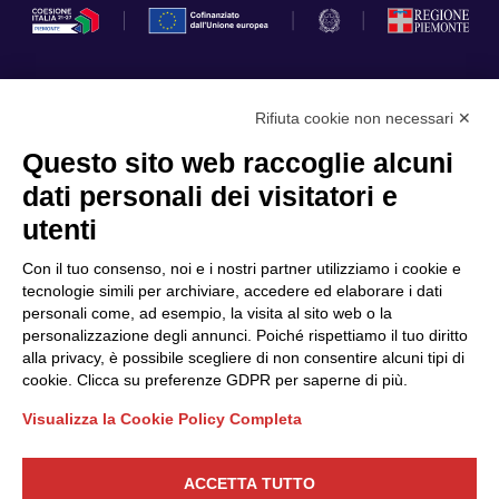
Rifiuta cookie non necessari ✕
Privacy Policy
Questo sito web raccoglie alcuni
Cookie Policy
dati personali dei visitatori e
Scopri il Polo
Servizi
utenti
Community
Progetti
Con il tuo consenso, noi e i nostri partner utilizziamo i cookie e
Partner
Finanziamenti e bandi
tecnologie simili per archiviare, accedere ed elaborare i dati
personali come, ad esempio, la visita al sito web o la
Internazionalizzazione
News & Eventi
personalizzazione degli annunci. Poiché rispettiamo il tuo diritto
Privacy
alla privacy, è possibile scegliere di non consentire alcuni tipi di
cookie. Clicca su preferenze GDPR per saperne di più.
Visualizza la Cookie Policy Completa
Seguici
ACCETTA TUTTO
CONTATTACI