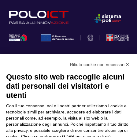
Rifiuta cookie non necessari ✕
Privacy Policy
Questo sito web raccoglie alcuni
Cookie Policy
dati personali dei visitatori e
Scopri il Polo
Servizi
utenti
Community
Progetti
Con il tuo consenso, noi e i nostri partner utilizziamo i cookie e
Partner
Finanziamenti e bandi
tecnologie simili per archiviare, accedere ed elaborare i dati
personali come, ad esempio, la visita al sito web o la
Internazionalizzazione
News & Eventi
personalizzazione degli annunci. Poiché rispettiamo il tuo diritto
Privacy
alla privacy, è possibile scegliere di non consentire alcuni tipi di
cookie. Clicca su preferenze GDPR per saperne di più.