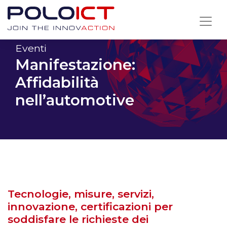
Skip
to
content
Eventi
Manifestazione:
Affidabilità
nell’automotive
Tecnologie, misure, servizi,
innovazione, certificazioni per
soddisfare le richieste dei