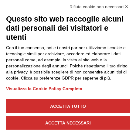
Rifiuta cookie non necessari ✕
Privacy Policy
Questo sito web raccoglie alcuni
Cookie Policy
dati personali dei visitatori e
Scopri il Polo
Servizi
utenti
Community
Progetti
Con il tuo consenso, noi e i nostri partner utilizziamo i cookie e
Partner
Finanziamenti e bandi
tecnologie simili per archiviare, accedere ed elaborare i dati
personali come, ad esempio, la visita al sito web o la
Internazionalizzazione
News & Eventi
personalizzazione degli annunci. Poiché rispettiamo il tuo diritto
Privacy
alla privacy, è possibile scegliere di non consentire alcuni tipi di
cookie. Clicca su preferenze GDPR per saperne di più.
Visualizza la Cookie Policy Completa
Seguici
ACCETTA TUTTO
CONTATTACI
ACCETTA NECESSARI