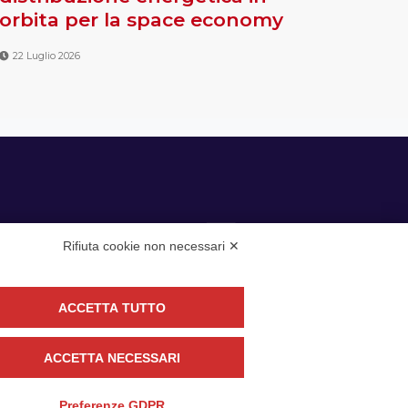
orbita per la space economy
22 Luglio 2026
Rifiuta cookie non necessari ✕
ACCETTA TUTTO
guici
ACCETTA NECESSARI
CONTATTACI
Preferenze GDPR