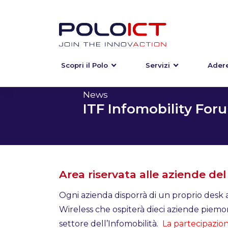
Scopri il Polo
Servizi
Adere
Skip
to
content
News
ITF Infomobility For
Area riservata alle aziende del
Ogni azienda disporrà di un proprio desk a
Wireless che ospiterà dieci aziende piemo
settore dell’Infomobilità.
La partecipazio