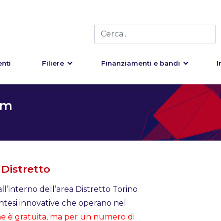
nti
Filiere
Finanziamenti e bandi
I
um
 Distretto
ll’interno dell’area Distretto Torino
ntesi innovative che operano nel
ne è gratuita, ma per un numero di