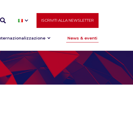
ISCRIVITI ALLA NEWSLETTER
nternazionalizzazione
News & eventi