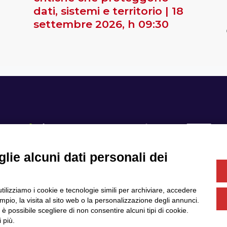
dati, sistemi e territorio | 18
settembre 2026, h 09:30
lie alcuni dati personali dei
Se
utilizziamo i cookie e tecnologie simili per archiviare, accedere
Servizi
Community
pio, la visita al sito web o la personalizzazione degli annunci.
Partner
Finanziamenti e bandi
, è possibile scegliere di non consentire alcuni tipi di cookie.
News & Eventi
Privacy
 più.