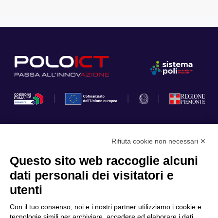
Rifiuta cookie non necessari ✕
Privacy Policy
Questo sito web raccoglie alcuni
Cookie Policy
dati personali dei visitatori e
Scopri il Polo
Servizi
utenti
Community
Progetti
Con il tuo consenso, noi e i nostri partner utilizziamo i cookie e
Partner
Finanziamenti e bandi
tecnologie simili per archiviare, accedere ed elaborare i dati