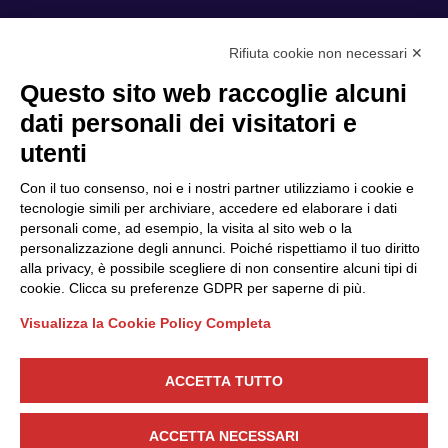
Rifiuta cookie non necessari ✕
Privacy Policy
Questo sito web raccoglie alcuni
Cookie Policy
dati personali dei visitatori e
Scopri il Polo
Servizi
utenti
Community
Progetti
Con il tuo consenso, noi e i nostri partner utilizziamo i cookie e
Partner
Finanziamenti e bandi
tecnologie simili per archiviare, accedere ed elaborare i dati
personali come, ad esempio, la visita al sito web o la
Internazionalizzazione
News & Eventi
personalizzazione degli annunci. Poiché rispettiamo il tuo diritto
Privacy
alla privacy, è possibile scegliere di non consentire alcuni tipi di
cookie. Clicca su preferenze GDPR per saperne di più.
Visualizza la Cookie Policy Completa
Seguici
ACCETTA TUTTO
CONTATTACI
ACCETTA NECESSARI