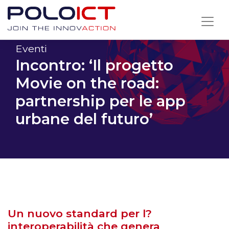
Skip
to
content
Eventi
Incontro: ‘Il progetto
Movie on the road:
partnership per le app
urbane del futuro’
Un nuovo standard per l?
interoperabilità che genera