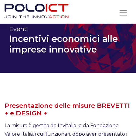
Skip
to
content
Eventi
Incentivi economici alle
imprese innovative
Presentazione delle misure BREVETTI
+ e DESIGN +
La misura è gestita da Invitalia e da Fondazione
Valore Italia, i cui funzionari, dopo aver presentato i