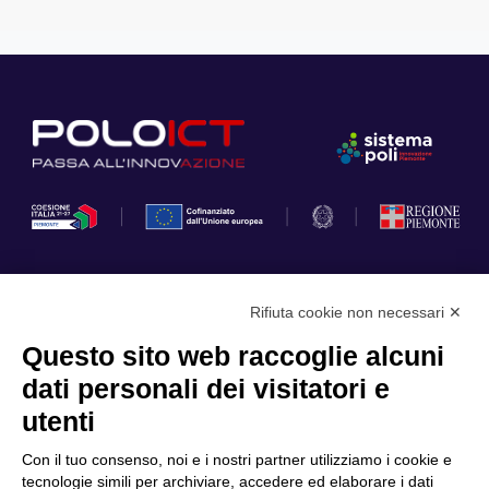
Rifiuta cookie non necessari ✕
Privacy Policy
Questo sito web raccoglie alcuni
Cookie Policy
dati personali dei visitatori e
Scopri il Polo
Servizi
utenti
Community
Progetti
Con il tuo consenso, noi e i nostri partner utilizziamo i cookie e
Partner
Finanziamenti e bandi
tecnologie simili per archiviare, accedere ed elaborare i dati