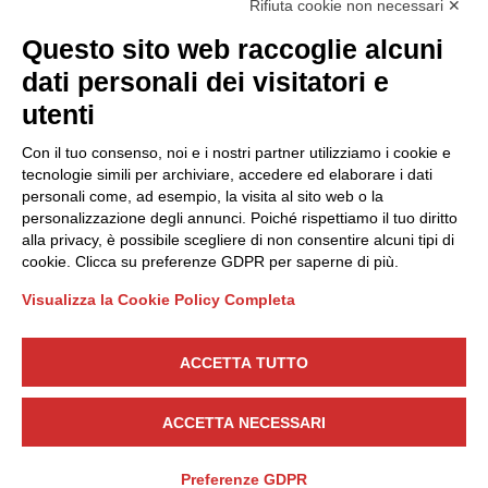
Rifiuta cookie non necessari ✕
Privacy Policy
Questo sito web raccoglie alcuni
Cookie Policy
dati personali dei visitatori e
Scopri il Polo
Servizi
utenti
Community
Progetti
Con il tuo consenso, noi e i nostri partner utilizziamo i cookie e
Partner
Finanziamenti e bandi
tecnologie simili per archiviare, accedere ed elaborare i dati
personali come, ad esempio, la visita al sito web o la
Internazionalizzazione
News & Eventi
personalizzazione degli annunci. Poiché rispettiamo il tuo diritto
Privacy
alla privacy, è possibile scegliere di non consentire alcuni tipi di
cookie. Clicca su preferenze GDPR per saperne di più.
Visualizza la Cookie Policy Completa
Seguici
ACCETTA TUTTO
CONTATTACI
ACCETTA NECESSARI
Preferenze GDPR
DESIGN
T E M B O