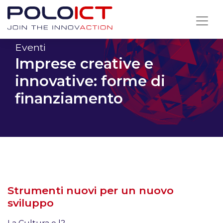
Skip
to
content
Eventi
Imprese creative e
innovative: forme di
finanziamento
Strumenti nuovi per un nuovo
sviluppo