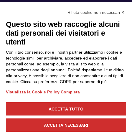
Rifiuta cookie non necessari ✕
Privacy Policy
Questo sito web raccoglie alcuni
Cookie Policy
dati personali dei visitatori e
Scopri il Polo
Servizi
utenti
Community
Progetti
Con il tuo consenso, noi e i nostri partner utilizziamo i cookie e
Partner
Finanziamenti e bandi
tecnologie simili per archiviare, accedere ed elaborare i dati
personali come, ad esempio, la visita al sito web o la
Internazionalizzazione
News & Eventi
personalizzazione degli annunci. Poiché rispettiamo il tuo diritto
Privacy
alla privacy, è possibile scegliere di non consentire alcuni tipi di
cookie. Clicca su preferenze GDPR per saperne di più.
Visualizza la Cookie Policy Completa
Seguici
ACCETTA TUTTO
CONTATTACI
ACCETTA NECESSARI