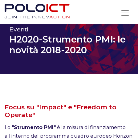
Skip
to
content
Eventi
H2020-Strumento PMI: le
novità 2018-2020
Focus su "Impact" e "Freedom to
Operate"
Lo
"Strumento PMI"
è la misura di finanziamento
all’interno del programma quadro europeo Horizon