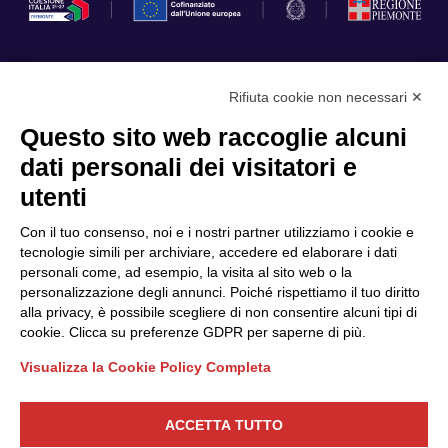
Rifiuta cookie non necessari ✕
Privacy Policy
Questo sito web raccoglie alcuni
Cookie Policy
dati personali dei visitatori e
Scopri il Polo
Servizi
utenti
Community
Progetti
Con il tuo consenso, noi e i nostri partner utilizziamo i cookie e
Partner
Finanziamenti e bandi
tecnologie simili per archiviare, accedere ed elaborare i dati
personali come, ad esempio, la visita al sito web o la
Internazionalizzazione
News & Eventi
personalizzazione degli annunci. Poiché rispettiamo il tuo diritto
Privacy
alla privacy, è possibile scegliere di non consentire alcuni tipi di
cookie. Clicca su preferenze GDPR per saperne di più.
Visualizza la Cookie Policy Completa
Seguici
ACCETTA TUTTO
CONTATTACI