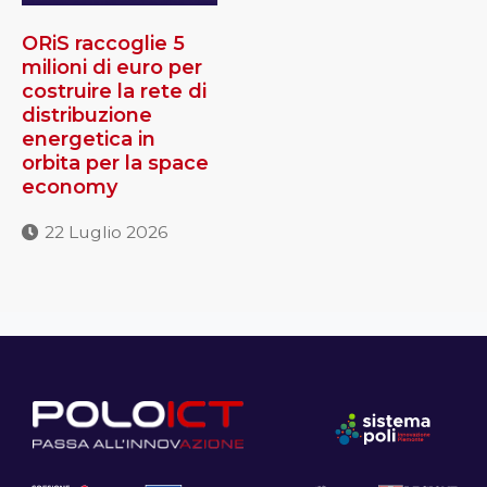
ORiS raccoglie 5
milioni di euro per
costruire la rete di
distribuzione
energetica in
orbita per la space
economy
22 Luglio 2026